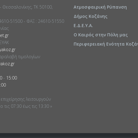
 - Θεσσαλονίκης, ΤΚ 50100,
Ατμοσφαιρική Ρύπανση
Δήμος Κοζάνης
24610-51500 - ΦΑΞ : 24610-51550
Ε.Δ.Ε.Υ.Α.
ωνίας
Ο Καιρός στην Πόλη μας
t.gr
ΕΥΑΚ
Περιφερειακή Ενότητα Κοζά
akoz.gr
αραλαβή τιμολογίων
akoz.gr
0
-
15:00
:00
 επιχείρησης λειτουργούν
 τις 07:30 έως τις 13:30 »