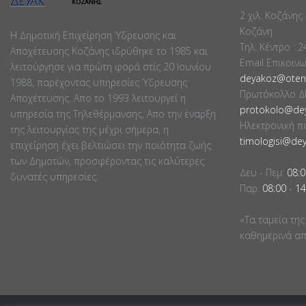
2 χιλ. Κοζάνης
Κοζάνη
Η Δημοτική Επιχείρηση Ύδρευσης και
Τηλ. Κέντρο : 
Αποχέτευσης Κοζάνης ιδρύθηκε το 1985 και
Email Επικοιν
λειτούργησε για πρώτη φορά στίς 20 Ιουνίου
deyakoz@otene
1988, παρέχοντας υπηρεσίες Ύδρευσης
Πρωτόκολλο Δ
Αποχέτευσης. Απο το 1993 λειτουργεί η
protokolo@dey
υπηρεσία της Τηλεθέρμανσης. Απο την έναρξη
Ηλεκτρονική π
της λειτουργίας της μέχρι σήμερα, η
timologisi@dey
επιχείρηση έχει βελτιώσει την ποιότητα ζωής
των Δημοτών, προσφέροντας τις καλύτερες
Δευ - Πεμ:
08:0
δυνατές υπηρεσίες.
Παρ:
08:00
-
14
«Τα ταμεία της
καθημερινά απο