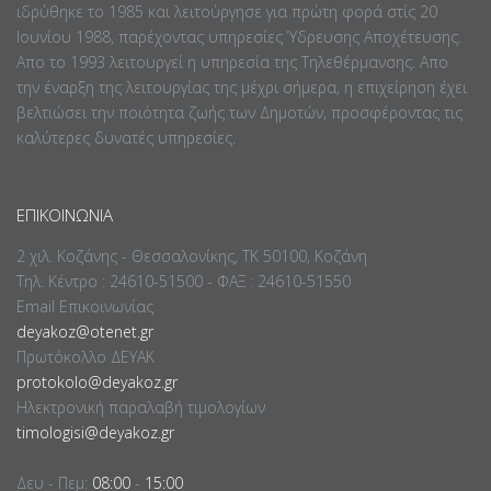
ιδρύθηκε το 1985 και λειτούργησε για πρώτη φορά στίς 20
Ιουνίου 1988, παρέχοντας υπηρεσίες Ύδρευσης Αποχέτευσης.
Απο το 1993 λειτουργεί η υπηρεσία της Τηλεθέρμανσης. Απο
την έναρξη της λειτουργίας της μέχρι σήμερα, η επιχείρηση έχει
βελτιώσει την ποιότητα ζωής των Δημοτών, προσφέροντας τις
καλύτερες δυνατές υπηρεσίες.
ΕΠΙΚΟΙΝΩΝΊΑ
2 χιλ. Κοζάνης - Θεσσαλονίκης, ΤΚ 50100, Κοζάνη
Τηλ. Κέντρο : 24610-51500 - ΦΑΞ : 24610-51550
Email Επικοινωνίας
deyakoz@otenet.gr
Πρωτόκολλο ΔΕΥΑΚ
protokolo@deyakoz.gr
Ηλεκτρονική παραλαβή τιμολογίων
timologisi@deyakoz.gr
Δευ - Πεμ:
08:00
-
15:00