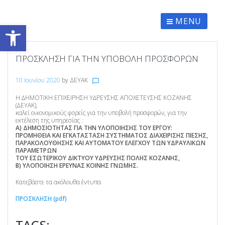
Skip
to
content
MENU
Ανοίξτε τη γραμμή εργαλείων
ΠΡΟΣΚΛΗΣΗ ΓΙΑ ΤΗΝ ΥΠΟΒΟΛΗ ΠΡΟΣΦΟΡΩΝ
10 Ιουνίου 2020
by
ΔΕΥΑΚ
chat_bubble_outline
Η ∆ΗΜΟΤΙΚΗ ΕΠΙΧΕΙΡΗΣΗ Υ∆ΡΕΥΣΗΣ ΑΠΟΧΕΤΕΥΣΗΣ ΚΟΖΑΝΗΣ
(∆ΕΥΑΚ),
καλεί οικονομικούς φορείς για την υποβολή προσφορών, για την
εκτέλεση της υπηρεσίας :
Α) ΔΗΜΟΣΙΟΤΗΤΑΣ ΓΙΑ ΤΗΝ ΥΛΟΠΟΙΗΣΗΣ ΤΟΥ ΕΡΓΟΥ:
ΠΡΟΜΗΘΕΙΑ ΚΑΙ ΕΓΚΑΤΑΣΤΑΣΗ ΣΥΣΤΗΜΑΤΟΣ ΔΙΑΧΕΙΡΙΣΗΣ ΠΙΕΣΗΣ,
ΠΑΡΑΚΟΛΟΥΘΗΣΗΣ ΚΑΙ ΑΥΤΟΜΑΤΟΥ ΕΛΕΓΧΟΥ ΤΩΝ ΥΔΡΑΥΛΙΚΩΝ
ΠΑΡΑΜΕΤΡΩΝ
ΤΟΥ ΕΣΩΤΕΡΙΚΟΥ ΔΙΚΤΥΟΥ ΥΔΡΕΥΣΗΣ ΠΟΛΗΣ ΚΟΖΑΝΗΣ,
Β) ΥΛΟΠΟΙΗΣΗ ΕΡΕΥΝΑΣ ΚΟΙΝΗΣ ΓΝΩΜΗΣ.
Κατεβάστε τα ακόλουθα έντυπα
ΠΡΟΣΚΛΗΣΗ (pdf)
TAGS: