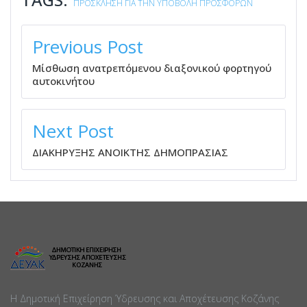
ΠΡΟΣΚΛΗΣΗ ΓΙΑ ΤΗΝ ΥΠΟΒΟΛΗ ΠΡΟΣΦΟΡΩΝ
ΠΛΟΉΓΗΣΗ
ΆΡΘΡΩΝ
Previous Post
Μίσθωση ανατρεπόμενου διαξονικού φορτηγού
αυτοκινήτου
Next Post
ΔΙΑΚΗΡΥΞΗΣ ΑΝΟΙΚΤΗΣ ΔΗΜΟΠΡΑΣΙΑΣ
Η Δημοτική Επιχείρηση Ύδρευσης και Αποχέτευσης Κοζάνης