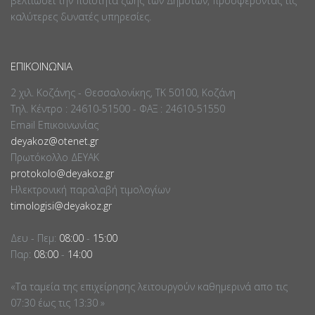
βελτιώσει την ποιότητα ζωής των Δημοτών, προσφέροντας τις
καλύτερες δυνατές υπηρεσίες.
ΕΠΙΚΟΙΝΩΝΊΑ
2 χιλ. Κοζάνης - Θεσσαλονίκης, ΤΚ 50100, Κοζάνη
Τηλ. Κέντρο : 24610-51500 - ΦΑΞ : 24610-51550
Email Επικοινωνίας
deyakoz@otenet.gr
Πρωτόκολλο ΔΕΥΑΚ
protokolo@deyakoz.gr
Ηλεκτρονική παραλαβή τιμολογίων
timologisi@deyakoz.gr
Δευ - Πεμ:
08:00
-
15:00
Παρ:
08:00
-
14:00
«Τα ταμεία της επιχείρησης λειτουργούν καθημερινά απο τις
07:30 έως τις 13:30 »