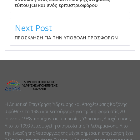
τύπου JCB και ενός ερπυστριοφόρου
Next Post
ΠΡΟΣΚΛΗΣΗ ΓΙΑ ΤΗΝ ΥΠΟΒΟΛΗ ΠΡΟΣΦΟΡΩΝ
Η Δημοτική Επιχείρηση Ύδρευσης και Αποχέτευσης Κοζάνης
ιδρύθηκε το 1985 και λειτούργησε για πρώτη φορά στίς 20
Ιουνίου 1988, παρέχοντας υπηρεσίες Ύδρευσης Αποχέτευσης.
Απο το 1993 λειτουργεί η υπηρεσία της Τηλεθέρμανσης. Απο
την έναρξη της λειτουργίας της μέχρι σήμερα, η επιχείρηση έχει