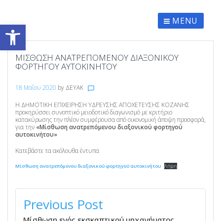
Skip
to
content
MENU
Ανοίξτε τη γραμμή εργαλείων
ΜΊΣΘΩΣΗ ΑΝΑΤΡΕΠΌΜΕΝΟΥ ΔΙΑΞΟΝΙΚΟΎ
ΦΟΡΤΗΓΟΎ ΑΥΤΟΚΙΝΉΤΟΥ
18 Μαΐου 2020
by
ΔΕΥΑΚ
chat_bubble_outline
Η ΔΗΜΟΤΙΚΗ ΕΠΙΧΕΙΡΗΣΗ ΥΔΡΕΥΣΗΣ ΑΠΟΧΕΤΕΥΣΗΣ ΚΟΖΑΝΗΣ
προκηρύσσει συνοπτικό μειοδοτικό διαγωνισμό με κριτήριο
κατακύρωσης την πλέον συμφέρουσα από οικονομική άποψη προσφορά,
για την
«Μίσθωση ανατρεπόμενου διαξονικού φορτηγού
αυτοκινήτου»
Κατεβάστε τα ακόλουθα έντυπα
Μίσθωση ανατρεπόμενου διαξονικού φορτηγού αυτοκινήτου
Λήψη
ΠΛΟΉΓΗΣΗ
ΆΡΘΡΩΝ
Previous Post
Μίσθωση ενός εκσκαπτικού μηχανήματος