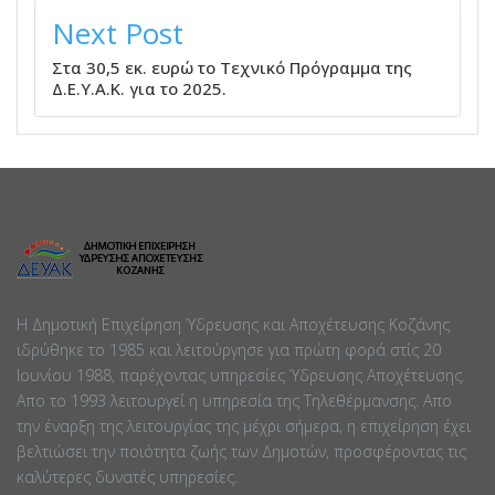
Next Post
Στα 30,5 εκ. ευρώ το Τεχνικό Πρόγραμμα της
Δ.Ε.Υ.Α.Κ. για το 2025.
Η Δημοτική Επιχείρηση Ύδρευσης και Αποχέτευσης Κοζάνης
ιδρύθηκε το 1985 και λειτούργησε για πρώτη φορά στίς 20
Ιουνίου 1988, παρέχοντας υπηρεσίες Ύδρευσης Αποχέτευσης.
Απο το 1993 λειτουργεί η υπηρεσία της Τηλεθέρμανσης. Απο
την έναρξη της λειτουργίας της μέχρι σήμερα, η επιχείρηση έχει
βελτιώσει την ποιότητα ζωής των Δημοτών, προσφέροντας τις
καλύτερες δυνατές υπηρεσίες.