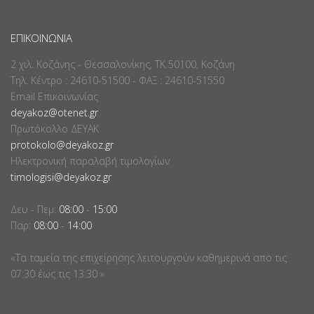
ΕΠΙΚΟΙΝΩΝΊΑ
2 χιλ. Κοζάνης - Θεσσαλονίκης, ΤΚ 50100, Κοζάνη
Τηλ. Κέντρο : 24610-51500 - ΦΑΞ : 24610-51550
Email Επικοινωνίας
deyakoz@otenet.gr
Πρωτόκολλο ΔΕΥΑΚ
protokolo@deyakoz.gr
Ηλεκτρονική παραλαβή τιμολογίων
timologisi@deyakoz.gr
Δευ - Πεμ:
08:00
-
15:00
Παρ:
08:00
-
14:00
«Τα ταμεία της επιχείρησης λειτουργούν καθημερινά απο τις
07:30 έως τις 13:30 »