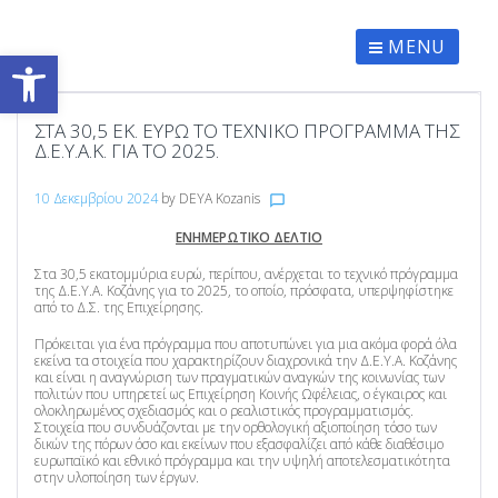
Skip
to
content
MENU
Ανοίξτε τη γραμμή εργαλείων
ΣΤΑ 30,5 ΕΚ. ΕΥΡΏ ΤΟ ΤΕΧΝΙΚΌ ΠΡΌΓΡΑΜΜΑ ΤΗΣ
Δ.Ε.Υ.Α.Κ. ΓΙΑ ΤΟ 2025.
10 Δεκεμβρίου 2024
by
DEYA Kozanis
chat_bubble_outline
ΕΝΗΜΕΡΩΤΙΚΟ ΔΕΛΤΙΟ
Στα 30,5 εκατομμύρια ευρώ, περίπου, ανέρχεται το τεχνικό πρόγραμμα
της Δ.Ε.Υ.Α. Κοζάνης για το 2025, το οποίο, πρόσφατα, υπερψηφίστηκε
από το Δ.Σ. της Επιχείρησης.
Πρόκειται για ένα πρόγραμμα που αποτυπώνει για μια ακόμα φορά όλα
εκείνα τα στοιχεία που χαρακτηρίζουν διαχρονικά την Δ.Ε.Υ.Α. Κοζάνης
και είναι η αναγνώριση των πραγματικών αναγκών της κοινωνίας των
πολιτών που υπηρετεί ως Επιχείρηση Κοινής Ωφέλειας, ο έγκαιρος και
ολοκληρωμένος σχεδιασμός και ο ρεαλιστικός προγραμματισμός.
Στοιχεία που συνδυάζονται με την ορθολογική αξιοποίηση τόσο των
δικών της πόρων όσο και εκείνων που εξασφαλίζει από κάθε διαθέσιμο
ευρωπαϊκό και εθνικό πρόγραμμα και την υψηλή αποτελεσματικότητα
στην υλοποίηση των έργων.