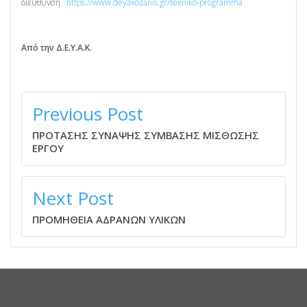
διεύθυνση
https://www.deyakozanis.gr/texniko-programma
Από την Δ.Ε.Υ.Α.Κ.
ΠΛΟΉΓΗΣΗ
ΆΡΘΡΩΝ
Previous Post
ΠΡΟΤΑΣΗΣ ΣΥΝΑΨΗΣ ΣΥΜΒΑΣΗΣ ΜΙΣΘΩΣΗΣ
ΕΡΓΟΥ
Next Post
ΠΡΟΜΗΘΕΙΑ ΑΔΡΑΝΩΝ ΥΛΙΚΩΝ