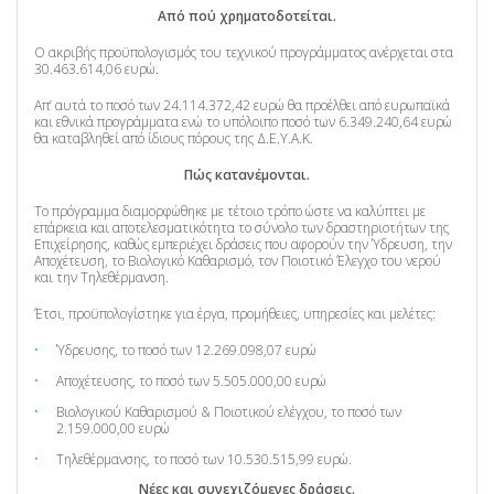
Από πού χρηματοδοτείται.
Ο ακριβής προϋπολογισμός του τεχνικού προγράμματος ανέρχεται στα
30.463.614,06 ευρώ.
Απ’ αυτά το ποσό των 24.114.372,42 ευρώ θα προέλθει από ευρωπαϊκά
και εθνικά προγράμματα ενώ το υπόλοιπο ποσό των 6.349.240,64 ευρώ
θα καταβληθεί από ίδιους πόρους της Δ.Ε.Υ.Α.Κ.
Πώς κατανέμονται.
Το πρόγραμμα διαμορφώθηκε με τέτοιο τρόπο ώστε να καλύπτει με
επάρκεια και αποτελεσματικότητα το σύνολο των δραστηριοτήτων της
Επιχείρησης, καθώς εμπεριέχει δράσεις που αφορούν την Ύδρευση, την
Αποχέτευση, το Βιολογικό Καθαρισμό, τον Ποιοτικό Έλεγχο του νερού
και την Τηλεθέρμανση.
Έτσι, προϋπολογίστηκε για έργα, προμήθειες, υπηρεσίες και μελέτες:
Ύδρευσης, το ποσό των 12.269.098,07 ευρώ
Αποχέτευσης, το ποσό των 5.505.000,00 ευρώ
Βιολογικού Καθαρισμού & Ποιοτικού ελέγχου, το ποσό των
2.159.000,00 ευρώ
Τηλεθέρμανσης, το ποσό των 10.530.515,99 ευρώ.
Νέες και συνεχιζόμενες δράσεις.