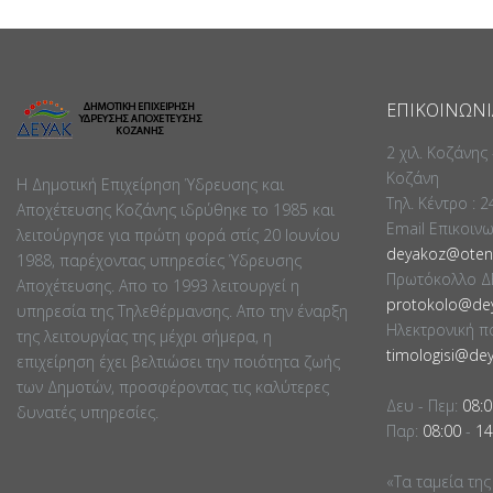
ΕΠΙΚΟΙΝΩΝΊ
2 χιλ. Κοζάνης
Κοζάνη
Η Δημοτική Επιχείρηση Ύδρευσης και
Τηλ. Κέντρο : 
Αποχέτευσης Κοζάνης ιδρύθηκε το 1985 και
Email Επικοιν
λειτούργησε για πρώτη φορά στίς 20 Ιουνίου
deyakoz@otene
1988, παρέχοντας υπηρεσίες Ύδρευσης
Πρωτόκολλο Δ
Αποχέτευσης. Απο το 1993 λειτουργεί η
protokolo@dey
υπηρεσία της Τηλεθέρμανσης. Απο την έναρξη
Ηλεκτρονική π
της λειτουργίας της μέχρι σήμερα, η
timologisi@dey
επιχείρηση έχει βελτιώσει την ποιότητα ζωής
των Δημοτών, προσφέροντας τις καλύτερες
Δευ - Πεμ:
08:0
δυνατές υπηρεσίες.
Παρ:
08:00
-
14
«Τα ταμεία της