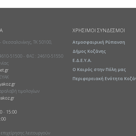
Α
ΧΡΉΣΙΜΟΙ ΣΎΝΔΕΣΜΟΙ
 - Θεσσαλονίκης, ΤΚ 50100,
Ατμοσφαιρική Ρύπανση
Δήμος Κοζάνης
24610-51500 - ΦΑΞ : 24610-51550
Ε.Δ.Ε.Υ.Α.
ωνίας
Ο Καιρός στην Πόλη μας
t.gr
ΕΥΑΚ
Περιφερειακή Ενότητα Κοζά
akoz.gr
αραλαβή τιμολογίων
akoz.gr
0
-
15:00
:00
 επιχείρησης λειτουργούν