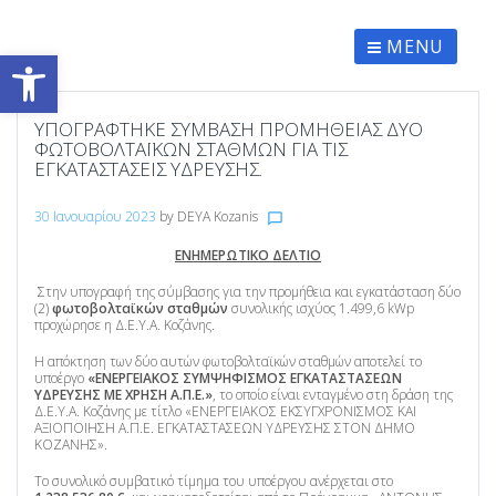
Skip
to
content
MENU
Ανοίξτε τη γραμμή εργαλείων
ΥΠΟΓΡΆΦΤΗΚΕ ΣΎΜΒΑΣΗ ΠΡΟΜΉΘΕΙΑΣ ΔΎΟ
ΦΩΤΟΒΟΛΤΑΪΚΏΝ ΣΤΑΘΜΏΝ ΓΙΑ ΤΙΣ
ΕΓΚΑΤΑΣΤΆΣΕΙΣ ΎΔΡΕΥΣΗΣ.
30 Ιανουαρίου 2023
by
DEYA Kozanis
chat_bubble_outline
ΕΝΗΜΕΡΩΤΙΚΟ ΔΕΛΤΙΟ
Στην υπογραφή της σύμβασης για την προμήθεια και εγκατάσταση δύο
(2)
φωτοβολταϊκών σταθμών
συνολικής ισχύος 1.499,6 kWp
προχώρησε η Δ.Ε.Υ.Α. Κοζάνης.
Η απόκτηση των δύο αυτών φωτοβολταϊκών σταθμών αποτελεί το
υποέργο
«ΕΝΕΡΓΕΙΑΚΟΣ ΣΥΜΨΗΦΙΣΜΟΣ ΕΓΚΑΤΑΣΤΑΣΕΩΝ
ΥΔΡΕΥΣΗΣ ΜΕ ΧΡΗΣΗ Α.Π.Ε.»
, το οποίο είναι ενταγμένο στη δράση της
Δ.Ε.Υ.Α. Κοζάνης με τίτλο «ΕΝΕΡΓΕΙΑΚΟΣ ΕΚΣΥΓΧΡΟΝΙΣΜΟΣ ΚΑΙ
ΑΞΙΟΠΟΙΗΣΗ Α.Π.Ε. ΕΓΚΑΤΑΣΤΑΣΕΩΝ ΥΔΡΕΥΣΗΣ ΣΤΟΝ ΔΗΜΟ
ΚΟΖΑΝΗΣ».
Το συνολικό συμβατικό τίμημα του υποέργου ανέρχεται στο