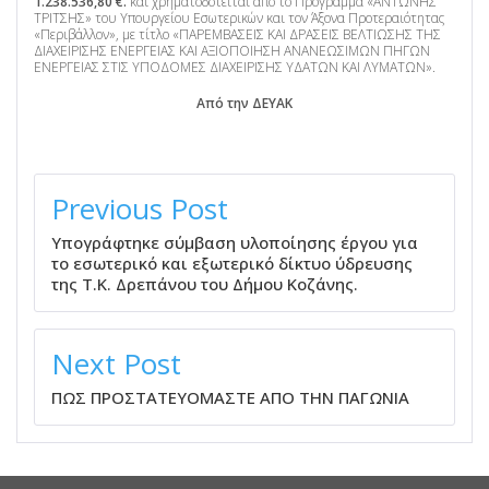
1.238.536,80 €.
και χρηματοδοτείται από το Πρόγραμμα «ΑΝΤΩΝΗΣ
ΤΡΙΤΣΗΣ» του Υπουργείου Εσωτερικών και τον Άξονα Προτεραιότητας
«Περιβάλλον», με τίτλο «ΠΑΡΕΜΒΑΣΕΙΣ ΚΑΙ ΔΡΑΣΕΙΣ ΒΕΛΤΙΩΣΗΣ ΤΗΣ
ΔΙΑΧΕΙΡΙΣΗΣ ΕΝΕΡΓΕΙΑΣ ΚΑΙ ΑΞΙΟΠΟΙΗΣΗ ΑΝΑΝΕΩΣΙΜΩΝ ΠΗΓΩΝ
ΕΝΕΡΓΕΙΑΣ ΣΤΙΣ ΥΠΟΔΟΜΕΣ ΔΙΑΧΕΙΡΙΣΗΣ ΥΔΑΤΩΝ ΚΑΙ ΛΥΜΑΤΩΝ».
Από την ΔΕΥΑΚ
ΠΛΟΉΓΗΣΗ
ΆΡΘΡΩΝ
Previous Post
Υπογράφτηκε σύμβαση υλοποίησης έργου για
το εσωτερικό και εξωτερικό δίκτυο ύδρευσης
της Τ.Κ. Δρεπάνου του Δήμου Κοζάνης.
Next Post
ΠΩΣ ΠΡΟΣΤΑΤΕΥΟΜΑΣΤΕ ΑΠΟ ΤΗΝ ΠΑΓΩΝΙΑ