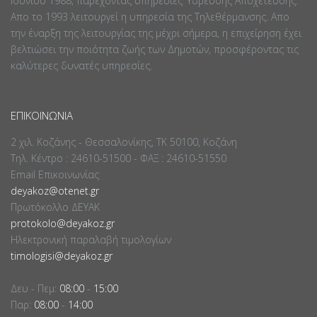
Ιουνίου 1988, παρέχοντας υπηρεσίες Ύδρευσης Αποχέτευσης.
Απο το 1993 λειτουργεί η υπηρεσία της Τηλεθέρμανσης. Απο
την έναρξη της λειτουργίας της μέχρι σήμερα, η επιχείρηση έχει
βελτιώσει την ποιότητα ζωής των Δημοτών, προσφέροντας τις
καλύτερες δυνατές υπηρεσίες.
ΕΠΙΚΟΙΝΩΝΊΑ
2 χιλ. Κοζάνης - Θεσσαλονίκης, ΤΚ 50100, Κοζάνη
Τηλ. Κέντρο : 24610-51500 - ΦΑΞ : 24610-51550
Email Επικοινωνίας
deyakoz@otenet.gr
Πρωτόκολλο ΔΕΥΑΚ
protokolo@deyakoz.gr
Ηλεκτρονική παραλαβή τιμολογίων
timologisi@deyakoz.gr
Δευ - Πεμ:
08:00
-
15:00
Παρ:
08:00
-
14:00