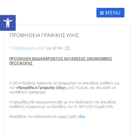
Skip
to
content
MENU
Ανοίξτε τη γραμμή εργαλείων
ΠΡΟΜΉΘΕΙΑ ΓΡΑΦΙΚΉΣ ΎΛΗΣ
10 Φεβρουαρίου 2021
by
ΔΕΥΑΚ
chat_bubble_outline
ΠΡΟΣΚΛΗΣΗ ΕΝΔΙΑΦΕΡΟΝΤΟΣ ΚΑΤΑΘΕΣΗΣ ΟΙΚΟΝΟΜΙΚΗΣ
ΠΡΟΣΦΟΡΑΣ
Η ΔΕΥΑ Κοζάνης πρόκειται να προχωρήσει σε απευθείας ανάθεση για
την
«
Προμήθεια
Γραφικής ύλης»,
για 14 μήνες, και σας καλεί να
καταθέσετε προσφορές.
Η προμήθεια θα πραγματοποιηθεί με την διαδικασία της απευθείας
ανάθεσης σύμφωνα με τις διατάξεις του Ν. 4412/2016 (αρθ.328).
Κατεβάστε την πρόσκληση σε μορφή (pdf):
εδώ