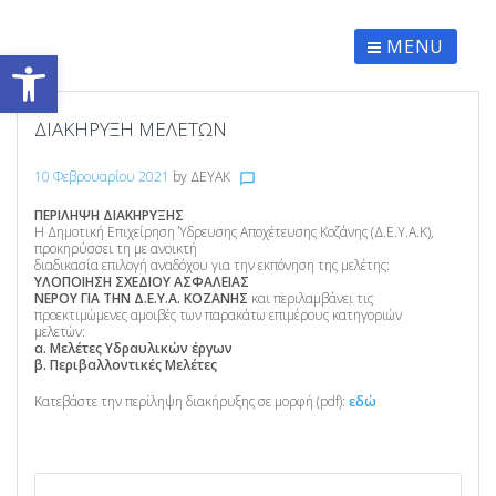
Skip
to
content
MENU
Ανοίξτε τη γραμμή εργαλείων
ΔΙΑΚΗΡΥΞΗ ΜΕΛΕΤΩΝ
10 Φεβρουαρίου 2021
by
ΔΕΥΑΚ
chat_bubble_outline
ΠΕΡΙΛΗΨΗ ΔΙΑΚΗΡΥΞΗΣ
Η Δημοτική Επιχείρηση Ύδρευσης Αποχέτευσης Κοζάνης (Δ.Ε.Υ.Α.Κ),
προκηρύσσει τη με ανοικτή
διαδικασία επιλογή αναδόχου για την εκπόνηση της μελέτης:
ΥΛΟΠΟΙΗΣΗ ΣΧΕΔΙΟΥ ΑΣΦΑΛΕΙΑΣ
ΝΕΡΟΥ ΓΙΑ ΤΗΝ Δ.Ε.Υ.Α. ΚΟΖΑΝΗΣ
και περιλαμβάνει τις
προεκτιμώμενες αμοιβές των παρακάτω επιμέρους κατηγοριών
μελετών:
α. Μελέτες Υδραυλικών έργων
β. Περιβαλλοντικές Μελέτες
Κατεβάστε την περίληψη διακήρυξης σε μορφή (pdf):
εδώ
ΠΛΟΉΓΗΣΗ