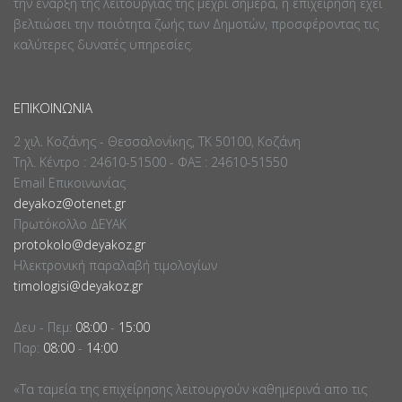
την έναρξη της λειτουργίας της μέχρι σήμερα, η επιχείρηση έχει
βελτιώσει την ποιότητα ζωής των Δημοτών, προσφέροντας τις
καλύτερες δυνατές υπηρεσίες.
ΕΠΙΚΟΙΝΩΝΊΑ
2 χιλ. Κοζάνης - Θεσσαλονίκης, ΤΚ 50100, Κοζάνη
Τηλ. Κέντρο : 24610-51500 - ΦΑΞ : 24610-51550
Email Επικοινωνίας
deyakoz@otenet.gr
Πρωτόκολλο ΔΕΥΑΚ
protokolo@deyakoz.gr
Ηλεκτρονική παραλαβή τιμολογίων
timologisi@deyakoz.gr
Δευ - Πεμ:
08:00
-
15:00
Παρ:
08:00
-
14:00
«Τα ταμεία της επιχείρησης λειτουργούν καθημερινά απο τις