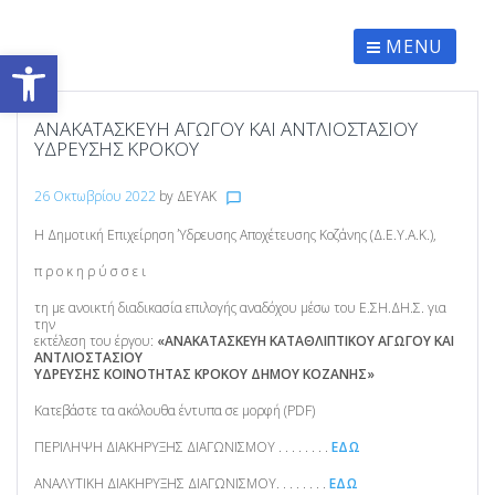
Skip
to
content
MENU
Ανοίξτε τη γραμμή εργαλείων
ΑΝΑΚΑΤΑΣΚΕΥΗ ΑΓΩΓΟΥ ΚΑΙ ΑΝΤΛΙΟΣΤΑΣΙΟΥ
ΥΔΡΕΥΣΗΣ ΚΡΟΚΟΥ
26 Οκτωβρίου 2022
by
ΔΕΥΑΚ
chat_bubble_outline
Η Δημοτική Επιχείρηση Ύδρευσης Αποχέτευσης Κοζάνης (Δ.Ε.Υ.Α.Κ.),
π ρ ο κ η ρ ύ σ σ ε ι
τη με ανοικτή διαδικασία επιλογής αναδόχου μέσω του Ε.ΣΗ.ΔΗ.Σ. για
την
εκτέλεση του έργου:
«ΑΝΑΚΑΤΑΣΚΕΥΗ ΚΑΤΑΘΛΙΠΤΙΚΟΥ ΑΓΩΓΟΥ ΚΑΙ
ΑΝΤΛΙΟΣΤΑΣΙΟΥ
ΥΔΡΕΥΣΗΣ ΚΟΙΝΟΤΗΤΑΣ ΚΡΟΚΟΥ ΔΗΜΟΥ ΚΟΖΑΝΗΣ»
Κατεβάστε τα ακόλουθα έντυπα σε μορφή (PDF)
ΠΕΡΙΛΗΨΗ ΔΙΑΚΗΡΥΞΗΣ ΔΙΑΓΩΝΙΣΜΟΥ . . . . . . . .
ΕΔΩ
ANAΛYTIKH ΔΙΑΚΗΡΥΞΗΣ ΔΙΑΓΩΝΙΣΜΟΥ. . . . . . . .
ΕΔΩ