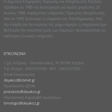
Η Δημοτική Επιχείρηση Ύδρευσης και Αποχέτευσης Κοζάνης
ιδρύθηκε το 1985 και λειτούργησε για πρώτη φορά στίς 20
Ιουνίου 1988, παρέχοντας υπηρεσίες Ύδρευσης Αποχέτευσης.
Απο το 1993 λειτουργεί η υπηρεσία της Τηλεθέρμανσης. Απο
την έναρξη της λειτουργίας της μέχρι σήμερα, η επιχείρηση έχει
βελτιώσει την ποιότητα ζωής των Δημοτών, προσφέροντας τις
καλύτερες δυνατές υπηρεσίες.
ΕΠΙΚΟΙΝΩΝΊΑ
2 χιλ. Κοζάνης - Θεσσαλονίκης, ΤΚ 50100, Κοζάνη
Τηλ. Κέντρο : 24610-51500 - ΦΑΞ : 24610-51550
Email Επικοινωνίας
deyakoz@otenet.gr
Πρωτόκολλο ΔΕΥΑΚ
protokolo@deyakoz.gr
Ηλεκτρονική παραλαβή τιμολογίων
timologisi@deyakoz.gr