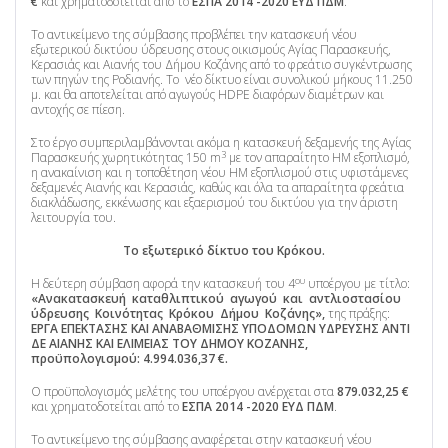
€
και χρηματοδοτείται από το
ΕΣΠΑ 2014 -2020 ΕΥΔ ΠΔΜ
.
Το αντικείμενο της σύμβασης προβλέπει την κατασκευή νέου
εξωτερικού δικτύου ύδρευσης στους οικισμούς Αγίας Παρασκευής,
Κερασιάς και Αιανής του Δήμου Κοζάνης από το φρεάτιο συγκέντρωσης
των πηγών της Ροδιανής. Το νέο δίκτυο είναι συνολικού μήκους 11.250
μ. και θα αποτελείται από αγωγούς HDPE διαφόρων διαμέτρων και
αντοχής σε πίεση.
Στο έργο συμπεριλαμβάνονται ακόμα η κατασκευή δεξαμενής της Αγίας
3
Παρασκευής χωρητικότητας 150 m
με τον απαραίτητο ΗΜ εξοπλισμό,
η ανακαίνιση και η τοποθέτηση νέου ΗΜ εξοπλισμού στις υφιστάμενες
δεξαμενές Αιανής και Κερασιάς, καθώς και όλα τα απαραίτητα φρεάτια
διακλάδωσης, εκκένωσης και εξαερισμού του δικτύου για την άριστη
λειτουργία του.
Το εξωτερικό δίκτυο του Κρόκου.
ου
Η δεύτερη σύμβαση αφορά την κατασκευή του 4
υποέργου με τίτλο:
«Ανακατασκευή καταθλιπτικού αγωγού και αντλιοστασίου
ύδρευσης Κοινότητας Κρόκου Δήμου Κοζάνης»,
της πράξης:
ΕΡΓΑ ΕΠΕΚΤΑΣΗΣ ΚΑΙ ΑΝΑΒΑΘΜΙΣΗΣ ΥΠΟΔΟΜΩΝ ΥΔΡΕΥΣΗΣ ΑΝΤΙ
ΔΕ ΑΙΑΝΗΣ ΚΑΙ ΕΛΙΜΕΙΑΣ ΤΟΥ ΔΗΜΟΥ ΚΟΖΑΝΗΣ,
προϋπολογισμού: 4.994.036,37 €.
Ο προϋπολογισμός μελέτης του υποέργου ανέρχεται στα
879.032,25 €
και χρηματοδοτείται από το
ΕΣΠΑ 2014 -2020 ΕΥΔ ΠΔΜ
.
Το αντικείμενο της σύμβασης αναφέρεται στην κατασκευή νέου