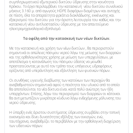
συμπληρωματικού εξωτερικού δικτύου ύδρευσης στην κοινότητα
Κρόκου. Το έργο περιλαμβάνει την κατασκευή νέου δικτύου συνολικού
μήκους 3.160 μ. από αγωγούς HDPE διαφόρων διαμέτρων και αντοχής
σε πίεση, όλα τα απαραίτητα φρεάτια διακλάδωσης, εκκένωσης και
εξαερισμού του δικτύου για την άριστη λειτουργία του καθώς και την
κατασκευή νέου αντλιοστασίου ύδρευσης με τον απαιτούμενο
ηλεκτρομηχανολογικό εξοπλισμό.
Τα οφέλη από την κατασκευή των νέων δικτύων.
Με την κατασκευή και χρήση των νέων δικτύων , θα περιοριστούν
σημαντικά οι απώλειες πόσιμου νερού λόγω της μείωσης των διαρροών
και της ορθολογικότερης χρήσης με μείωση των υπερχειλίσεων, με
αποτέλεσμα η κατανάλωση του πόσιμου ύδατος να μειωθεί
προστατεύοντας με αυτό τον τρόπο τους υπόγειους υδροφόρους
ορίζοντες από υπεράντληση και εξάντληση των φυσικών πόρων.
Οι συνθήκες υγιεινής διαβίωσης των κατοίκων των περιοχών θα
αναβαθμιστούν σημαντικά αφού η ποιότητα του υλικού από το οποίο
θα αποτελούνται τα νέα δίκτυα είναι κατά πολύ ανώτερη των ήδη
υπαρχόντων. Επίσης, λόγω του περιορισμού των διαρροών οι κάτοικοι
θα αντιμετωπίζουν μικρότερο κίνδυνο λόγω ενδεχόμενης μόλυνσης του
νερού ύδρευσης.
Η ύπαρξη ενός άριστου συστήματος ύδρευσης συμβάλει στην τοπική
οικονομία και δίνει δυνατότητες εξέλιξης των οικισμών, ενώ,
ταυτόχρονα, αναβαθμίζει το περιβάλλον με την ορθολογική διαχείριση
των υδατικών πόρων.