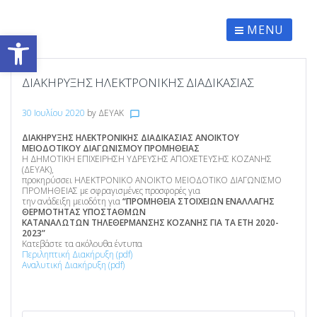
Skip
to
content
MENU
Ανοίξτε τη γραμμή εργαλείων
ΔΙΑΚΗΡΥΞΗΣ ΗΛΕΚΤΡΟΝΙΚΗΣ ΔΙΑΔΙΚΑΣΙΑΣ
30 Ιουλίου 2020
by
ΔΕΥΑΚ
chat_bubble_outline
ΔΙΑΚΗΡΥΞΗΣ ΗΛΕΚΤΡΟΝΙΚΗΣ ΔΙΑΔΙΚΑΣΙΑΣ ΑΝΟΙΚΤΟΥ
ΜΕΙΟΔΟΤΙΚΟΥ ΔΙΑΓΩΝΙΣΜΟΥ ΠΡΟΜΗΘΕΙΑΣ
Η ΔΗΜΟΤΙΚΗ ΕΠΙΧΕΙΡΗΣΗ ΥΔΡΕΥΣΗΣ ΑΠΟΧΕΤΕΥΣΗΣ ΚΟΖΑΝΗΣ
(ΔΕΥΑΚ),
προκηρύσσει ΗΛΕΚΤΡΟΝΙΚΟ ΑΝΟΙΚΤΟ ΜΕΙΟΔΟΤΙΚΟ ΔΙΑΓΩΝΙΣΜΟ
ΠΡΟΜΗΘΕΙΑΣ με σφραγισμένες προσφορές για
την ανάδειξη μειοδότη για
“ΠΡΟΜΗΘΕΙΑ ΣΤΟΙΧΕΙΩΝ ΕΝΑΛΛΑΓΗΣ
ΘΕΡΜΟΤΗΤΑΣ ΥΠΟΣΤΑΘΜΩΝ
ΚΑΤΑΝΑΛΩΤΩΝ ΤΗΛΕΘΕΡΜΑΝΣΗΣ ΚΟΖΑΝΗΣ ΓΙΑ ΤΑ ΕΤΗ 2020-
2023”
Κατεβάστε τα ακόλουθα έντυπα
Περιληπτική Διακήρυξη (pdf)
Αναλυτική Διακήρυξη (pdf)
ΠΛΟΉΓΗΣΗ