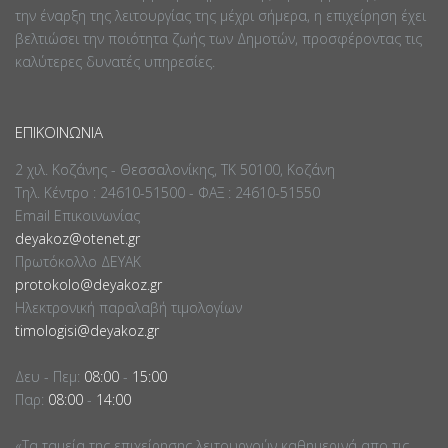
την έναρξη της λειτουργίας της μέχρι σήμερα, η επιχείρηση έχει
βελτιώσει την ποιότητα ζωής των Δημοτών, προσφέροντας τις
καλύτερες δυνατές υπηρεσίες.
ΕΠΙΚΟΙΝΩΝΊΑ
2 χιλ. Κοζάνης - Θεσσαλονίκης, ΤΚ 50100, Κοζάνη
Τηλ. Κέντρο : 24610-51500 - ΦΑΞ : 24610-51550
Email Επικοινωνίας
deyakoz@otenet.gr
Πρωτόκολλο ΔΕΥΑΚ
protokolo@deyakoz.gr
Ηλεκτρονική παραλαβή τιμολογίων
timologisi@deyakoz.gr
Δευ - Πεμ:
08:00
-
15:00
Παρ:
08:00
-
14:00
«Τα ταμεία της επιχείρησης λειτουργούν καθημερινά απο τις