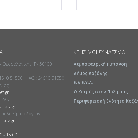
Α
ΧΡΉΣΙΜΟΙ ΣΎΝΔΕΣΜΟΙ
 - Θεσσαλονίκης, ΤΚ 50100,
Ατμοσφαιρική Ρύπανση
Δήμος Κοζάνης
24610-51500 - ΦΑΞ : 24610-51550
Ε.Δ.Ε.Υ.Α.
ωνίας
Ο Καιρός στην Πόλη μας
t.gr
ΕΥΑΚ
Περιφερειακή Ενότητα Κοζά
akoz.gr
αραλαβή τιμολογίων
akoz.gr
0
-
15:00