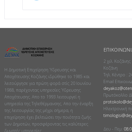
ΕΠΙΚΟΙΝΩΝΊ
2 χιλ. Κοζάνης
Κοζάνη
Η Δημοτική Επιχείρηση Ύδρευσης και
Τηλ. Κέντρο : 
Αποχέτευσης Κοζάνης ιδρύθηκε το 1985 και
Email Επικοιν
λειτούργησε για πρώτη φορά στίς 20 Ιουνίου
deyakoz@otene
1988, παρέχοντας υπηρεσίες Ύδρευσης
Πρωτόκολλο Δ
Αποχέτευσης. Απο το 1993 λειτουργεί η
protokolo@dey
υπηρεσία της Τηλεθέρμανσης. Απο την έναρξη
Ηλεκτρονική π
της λειτουργίας της μέχρι σήμερα, η
timologisi@dey
επιχείρηση έχει βελτιώσει την ποιότητα ζωής
των Δημοτών, προσφέροντας τις καλύτερες
Δευ - Πεμ:
08:0
δυνατές υπηρεσίες.