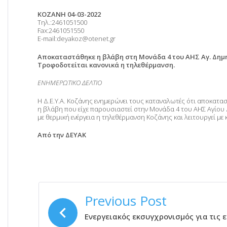
ΚΟΖΑΝΗ 04-03-2022
Τηλ.:2461051500
Fax:2461051550
E-mail:deyakoz@otenet.gr
Αποκαταστάθηκε η βλάβη στη Μονάδα 4 του ΑΗΣ Αγ. Δημη
Τροφοδοτείται κανονικά η τηλεθέρμανση.
ΕΝΗΜΕΡΩΤΙΚΟ ΔΕΛΤΙΟ
Η Δ.Ε.Υ.Α. Κοζάνης ενημερώνει τους καταναλωτές ότι αποκατα
η βλάβη που είχε παρουσιαστεί στην Μονάδα 4 του ΑΗΣ Αγίου 
με θερμική ενέργεια η τηλεθέρμανση Κοζάνης και λειτουργεί με 
Από την ΔΕΥΑΚ
ΠΛΟΉΓΗΣΗ
Previous Post
ΆΡΘΡΩΝ
Ενεργειακός εκσυγχρονισμός για τις 