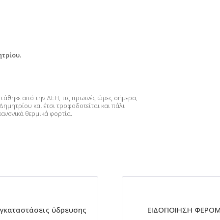
τρίου.
στάθηκε από την ΔΕΗ, τις πρωινές ώρες σήμερα,
Δημητρίου και έτσι τροφοδοτείται και πάλι
κανονικά θερμικά φορτία.
εγκαταστάσεις ύδρευσης
ΕΙΔΟΠΟΙΗΣΗ ΦΕΡΟΜ