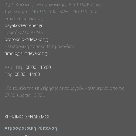
2 χιλ. Κοζάνης - Θεσσαλονίκης, ΤΚ 50100, Κοζάνη
Τηλ. Κέντρο : 24610-51500 - ΦΑΞ : 24610-51550
Email Επικοινωνίας
deyakoz@otenet.gr
Πρωτόκολλο ΔΕΥΑΚ
protokolo@deyakoz.gr
Ηλεκτρονική παραλαβή τιμολογίων
timologisi@deyakoz.gr
Δευ - Πεμ:
08:00
-
15:00
Παρ:
08:00
-
14:00
«Τα ταμεία της επιχείρησης λειτουργούν καθημερινά απο τις
07:30 έως τις 13:30 »
ΧΡΉΣΙΜΟΙ ΣΎΝΔΕΣΜΟΙ
Ατμοσφαιρική Ρύπανση