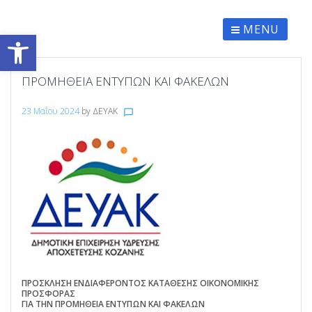
Skip
to
content
MENU
Ανοίξτε τη γραμμή εργαλείων
ΠΡΟΜΗΘΕΙΑ ΕΝΤΥΠΩΝ ΚΑΙ ΦΑΚΕΛΩΝ
23 Μαΐου 2024
by
ΔΕΥΑΚ
chat_bubble_outline
ΠΡΟΣΚΛΗΣΗ ΕΝΔΙΑΦΕΡΟΝΤΟΣ ΚΑΤΑΘΕΣΗΣ ΟΙΚΟΝΟΜΙΚΗΣ
ΠΡΟΣΦΟΡΑΣ
ΓΙΑ ΤΗΝ ΠΡΟΜΗΘΕΙΑ ΕΝΤΥΠΩΝ ΚΑΙ ΦΑΚΕΛΩΝ