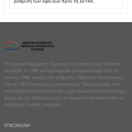
ρύθμιση των οφειλών προς τη ΔΕΥΑΚ.
Η Δημοτική Επιχείρηση Ύδρευσης και Αποχέτευσης Κοζάνης
ιδρύθηκε το 1985 και λειτούργησε για πρώτη φορά στίς 20
Ιουνίου 1988, παρέχοντας υπηρεσίες Ύδρευσης Αποχέτευσης.
Απο το 1993 λειτουργεί η υπηρεσία της Τηλεθέρμανσης. Απο
την έναρξη της λειτουργίας της μέχρι σήμερα, η επιχείρηση έχει
βελτιώσει την ποιότητα ζωής των Δημοτών, προσφέροντας τις
καλύτερες δυνατές υπηρεσίες.
ΕΠΙΚΟΙΝΩΝΊΑ