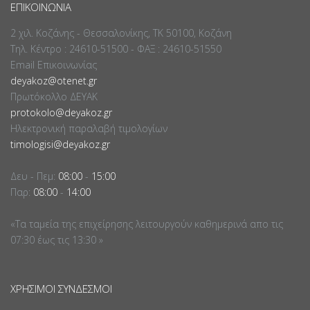
ΕΠΙΚΟΙΝΩΝΊΑ
2 χιλ. Κοζάνης - Θεσσαλονίκης, ΤΚ 50100, Κοζάνη
Τηλ. Κέντρο : 24610-51500 - ΦΑΞ : 24610-51550
Email Επικοινωνίας
deyakoz@otenet.gr
Πρωτόκολλο ΔΕΥΑΚ
protokolo@deyakoz.gr
Ηλεκτρονική παραλαβή τιμολογίων
timologisi@deyakoz.gr
Δευ - Πεμ:
08:00
-
15:00
Παρ:
08:00
-
14:00
«Τα ταμεία της επιχείρησης λειτουργούν καθημερινά απο τις
07:30 έως τις 13:30 »
ΧΡΉΣΙΜΟΙ ΣΎΝΔΕΣΜΟΙ