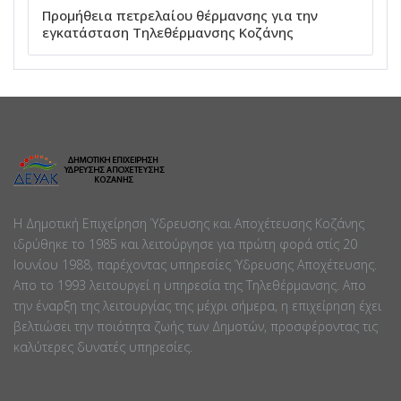
Προμήθεια πετρελαίου θέρμανσης για την
εγκατάσταση Τηλεθέρμανσης Κοζάνης
Η Δημοτική Επιχείρηση Ύδρευσης και Αποχέτευσης Κοζάνης
ιδρύθηκε το 1985 και λειτούργησε για πρώτη φορά στίς 20
Ιουνίου 1988, παρέχοντας υπηρεσίες Ύδρευσης Αποχέτευσης.
Απο το 1993 λειτουργεί η υπηρεσία της Τηλεθέρμανσης. Απο
την έναρξη της λειτουργίας της μέχρι σήμερα, η επιχείρηση έχει
βελτιώσει την ποιότητα ζωής των Δημοτών, προσφέροντας τις
καλύτερες δυνατές υπηρεσίες.