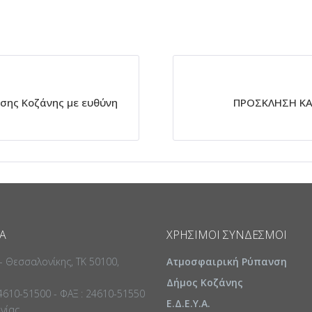
νσης Κοζάνης με ευθύνη
ΠΡΟΣΚΛΗΣΗ Κ
Α
ΧΡΉΣΙΜΟΙ ΣΎΝΔΕΣΜΟΙ
 - Θεσσαλονίκης, ΤΚ 50100,
Ατμοσφαιρική Ρύπανση
Δήμος Κοζάνης
24610-51500 - ΦΑΞ : 24610-51550
Ε.Δ.Ε.Υ.Α.
ωνίας