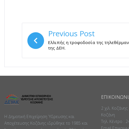
ΠΛΟΉΓΗΣΗ
Previous Post
ΆΡΘΡΩΝ
Ελλιπής η τροφοδοσία της τηλεθέρμα
της ΔΕΗ.
ΕΠΙΚΟΙΝΩΝΊ
2 χιλ. Κοζάνης
Κοζάνη
Η Δημοτική Επιχείρηση Ύδρευσης και
Τηλ. Κέντρο : 
Αποχέτευσης Κοζάνης ιδρύθηκε το 1985 και
Email Επικοιν