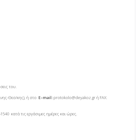
σεις του.
νης-Θεσ/κης), ή στο
E
–
mail
:
protokolo@deyakoz.gr ή FAX:
1540 κατά τις εργάσιμες ημέρες και ώρες.