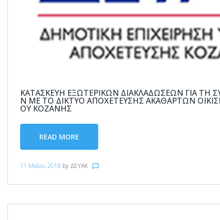
ΚΑΤΑΣΚΕΥΉ ΕΞΩΤΕΡΙΚΏΝ ΔΙΑΚΛΑΔΏΣΕΩΝ ΓΙΑ ΤΗ 
Ν ΜΕ ΤΟ ΔΊΚΤΥΟ ΑΠΟΧΈΤΕΥΣΗΣ ΑΚΑΘΆΡΤΩΝ ΟΙΚΙ
ΟΥ ΚΟΖΆΝΗΣ
READ MORE
11 Μαΐου 2018
by
ΔΕΥΑΚ
chat_bubble_outline