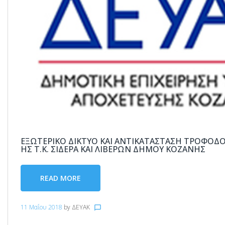
ΕΞΩΤΕΡΙΚΌ ΔΊΚΤΥΟ ΚΑΙ ΑΝΤΙΚΑΤΆΣΤΑΣΗ ΤΡΟΦΟΔΟ
ΗΣ Τ.Κ. ΣΙΔΕΡΆ ΚΑΙ ΛΙΒΕΡΏΝ ΔΉΜΟΥ ΚΟΖΆΝΗΣ
READ MORE
11 Μαΐου 2018
by
ΔΕΥΑΚ
chat_bubble_outline