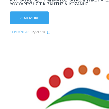
ΑΝΤΙΚΑΤΆΣΤΑΣΗ ΤΜΉΜΑΤΟΣ ΚΑΤΑΘΛΙΠΤΙΚΟΎ ΑΓΩΓ
ΎΟΥ ΎΔΡΕΥΣΗΣ Τ.Κ. ΣΚΉΤΗΣ Δ. ΚΟΖΆΝΗΣ
READ MORE
11 Ιουνίου 2018
by
ΔΕΥΑΚ
chat_bubble_outline