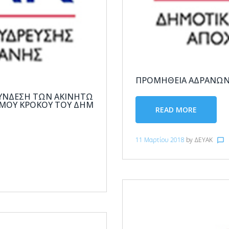
ΠΡΟΜΗΘΕΙΑ ΑΔΡΑΝΩΝ
ΣΎΝΔΕΣΗ ΤΩΝ ΑΚΙΝΉΤΩ
ΣΜΟΎ ΚΡΌΚΟΥ ΤΟΥ ΔΉΜ
READ MORE
11 Μαρτίου 2018
by
ΔΕΥΑΚ
chat_bubble_outline